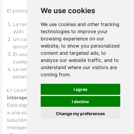
We use cookies
El principio de funcionamiento incluye:
We use cookies and other tracking
La cerradura se conecta mediante Thread o
technologies to improve your
WiFi.
browsing experience on our
Un concentrador doméstico inteligente
website, to show you personalized
(enrutador de borde) gestiona la comunicación.
content and targeted ads, to
El usuario envía comandos a través de
analyze our website traffic, and to
cualquier ecosistema compatible.
understand where our visitors are
La cerradura recibe instrucciones
coming from.
estandarizadas y las ejecuta.
I agree
👉 La principal ventaja de la materia es
interoperabilidad
.
I decline
Esto significa que los usuarios no están limitados
a una sola plataforma, lo que la convierte en una
Change my preferences
solución preparada para el futuro para hogares
Spanish
inteligentes y proyectos avanzados.