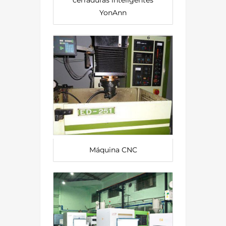
YonAnn
Máquina CNC