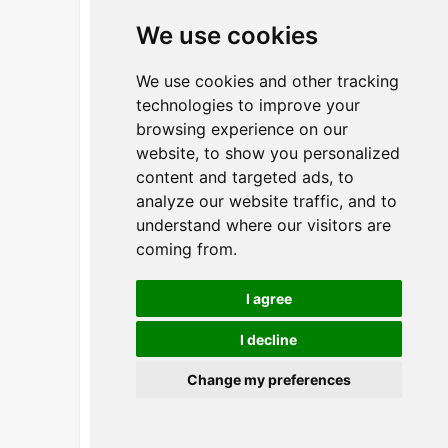
We use cookies
Línea de productos de
ensamblaje de cerraduras de
We use cookies and other tracking
embutir
technologies to improve your
browsing experience on our
website, to show you personalized
content and targeted ads, to
analyze our website traffic, and to
understand where our visitors are
coming from.
I agree
I decline
Línea de productos de
cerraduras inteligentes
Change my preferences
YonAnn
Spanish