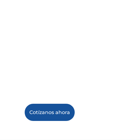
plazo.
Nuestras cerraduras de hotel
divididas admiten acceso con
tarjeta RFID, funcionamiento
fuera de línea e integración con
el sistema de gestión del hotel,
lo que las hace ideales para
hoteles que buscan un sistema
de cerradura de puerta práctico
y escalable.
Cotízanos ahora