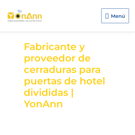
Menú
Menú
Fabricante y
proveedor de
cerraduras para
puertas de hotel
divididas |
YonAnn
Las cerraduras para puertas de
hotel divididas se utilizan
ampliamente en proyectos de