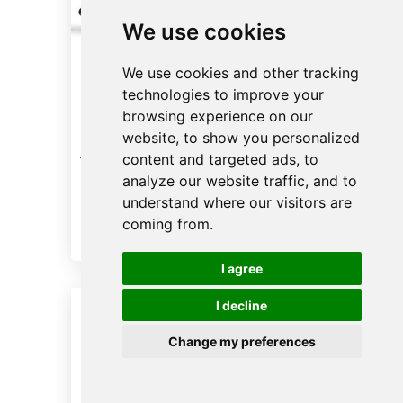
We use cookies
We use cookies and other tracking
technologies to improve your
browsing experience on our
Codificador de
website, to show you personalized
tarjetas de hotel
content and targeted ads, to
analyze our website traffic, and to
Emitir y programar tarjetas de
understand where our visitors are
invitado
coming from.
I agree
I decline
Change my preferences
Spanish