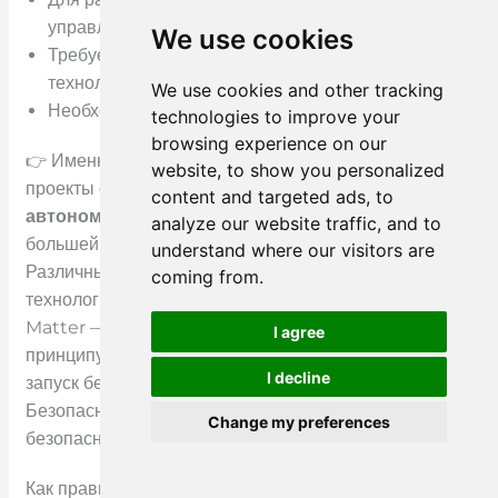
управление.
We use cookies
Требуется управление на основе облачных
технологий.
We use cookies and other tracking
Необходим многоместный контроль.
technologies to improve your
browsing experience on our
👉 Именно поэтому многие отели и коммерческие
website, to show you personalized
проекты отдают предпочтение именно этому методу.
content and targeted ads, to
автономные или полуавтономные системы
для
analyze our website traffic, and to
большей стабильности.
understand where our visitors are
Различные «умные» замки используют разные
coming from.
технологии — такие как RFID, Bluetooth, Wi-Fi или
Matter — но все они следуют одному и тому же
I agree
принципу: проверка цифровых учетных данных и
I decline
запуск безопасного механизма разблокировки.
Безопасны ли умные замки? (Объяснение вопросов
Change my preferences
безопасности)
Russian
Как правило, «умные» замки безопасны при