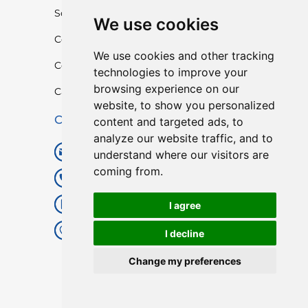
Sobre nosotros
We use cookies
Contáctenos
We use cookies and other tracking
Cotización rápida
technologies to improve your
browsing experience on our
Catalogar
website, to show you personalized
Contáctenos
content and targeted ads, to
analyze our website traffic, and to
digitallocks8@gmail.com
understand where our visitors are
coming from.
+86 20 82021715
+86 18688201470 (WhatsApp)
I agree
Piso 4, Edificio 1, 1.ª carretera
I decline
industrial Tangxia, Shangtiantang,
Yaotian, Xintang, Zengcheng, GZ,
Change my preferences
China
Spanish