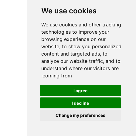
للرطوبة، ومقاومة لدرجات الحرارة
العالية، وسهلة الحمل، وآمنة ومتينة؛
We use cookies
قفل خزانة RFID، هيكل معقول،
حركة تروس مشتركة، تشغيل آمن
We use cookies and other tracking
وموثوق به؛
technologies to improve your
browsing experience on our
وظيفة تنبيه انخفاض الجهد. عندما
website, to show you personalized
يكون الجهد أقل من 4.8 فولت، في
content and targeted ads, to
كل مرة تُفتح فيها البطاقة، يُصدر قفل
analyze our website traffic, and to
خزانة RFID صوتًا وضوءًا مزدوجين.
understand where our visitors are
في هذه الحالة، يجب استبدال
coming from.
البطارية في الوقت المناسب.
يمكن تحقيق وظيفة إدارة ثلاثية
I agree
المستويات، أو يمكن صياغة خطة
مطابقة البطاقة وفقًا لمتطلبات
I decline
العميل؛
مزود بمصدر طاقة خارجي. عندما لا
Change my preferences
يكفي قفل الباب لفتح باب الخزانة
Arabic
مرة واحدة بسبب نفاد شحن