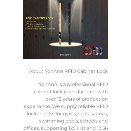
About YonAnn RFID Cabinet Lock
YonAnn is a professional RFID
cabinet lock manufacturer with
over 12 years of production
experience. We supply reliable RFID
locker locks for gyms, spas, saunas,
swimming pools, schools and
offices, supporting 125 kHz and 13.56