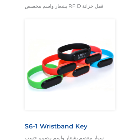
قفل خزانة RFID بشعار واسم مخصص
S6-1 Wristband Key
سوار معصم بشعار واسم مصمم حسب