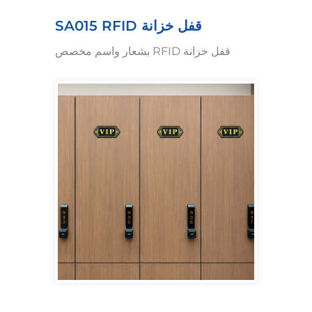
قفل خزانة SA015 RFID
قفل خزانة RFID بشعار واسم مخصص