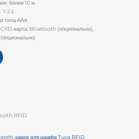
ки: более 10 м
 1-2 с
ки типа ААА
IC/ID-карта, Bluetooth (опционально),
 (опционально)
tooth RFID.