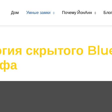
Дом
Умные замки
Почему ЙонАнн
Бло
гия скрытого Blu
афа