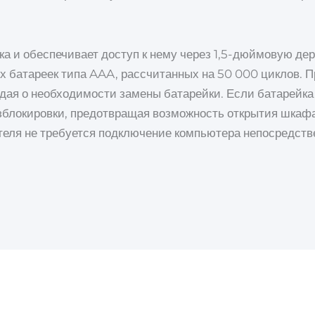
мка и обеспечивает доступ к нему через 1,5-дюймовую де
х батареек типа AAA, рассчитанных на 50 000 циклов. 
дая о необходимости замены батарейки. Если батарейка
зблокировки, предотвращая возможность открытия шкафа
теля не требуется подключение компьютера непосредстве