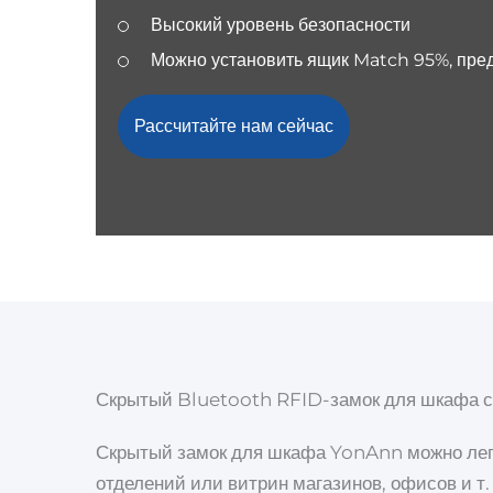
Высокий уровень безопасности
Можно установить ящик Match 95%, пре
Рассчитайте нам сейчас
Скрытый Bluetooth RFID-замок для шкафа с
Скрытый замок для шкафа YonAnn можно легк
отделений или витрин магазинов, офисов и т