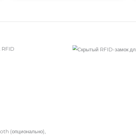
k RFID
ooth (опционально),