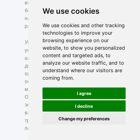
внешнего аккумулятора, поэтому не
We use cookies
беспокойтесь о том, что из-за низкого
напряжения его невозможно будет
We use cookies and other tracking
разблокировать.
technologies to improve your
browsing experience on our
Умные замки для шкафов можно
website, to show you personalized
устанавливать в ящиках, шкафчиках,
content and targeted ads, to
шкафах, гардеробах, раздвижных
analyze our website traffic, and to
дверцах шкафов, сейфах для оружия,
understand where our visitors are
оружейных шкафах, аптечках,
coming from.
офисной мебели, офисных столах,
мебели для скрытого монтажа и т. д.
I agree
Они просты в установке и
эксплуатации! Если толщина ящика
I decline
вашей мебели соответствует
Change my preferences
требованиям к замку, он идеально
подходит для установки.
Russian