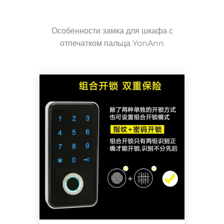
Особенности замка для шкафа с
отпечатком пальца YonAnn