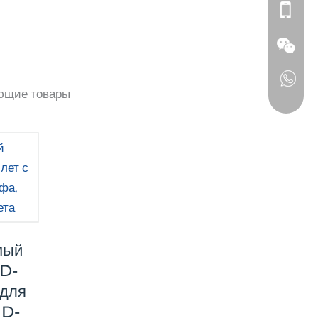
ющие товары
мый
ID-
 для
ID-