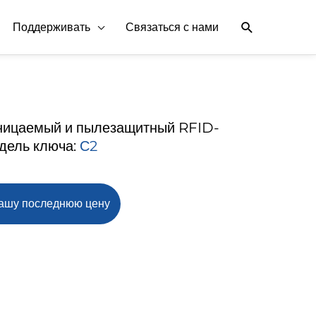
Поиск
Поддерживать
Связаться с нами
ницаемый и пылезащитный RFID-
дель ключа:
С2
нашу последнюю цену