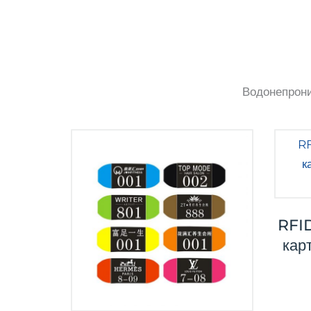
Водонепрон
RFID
кар