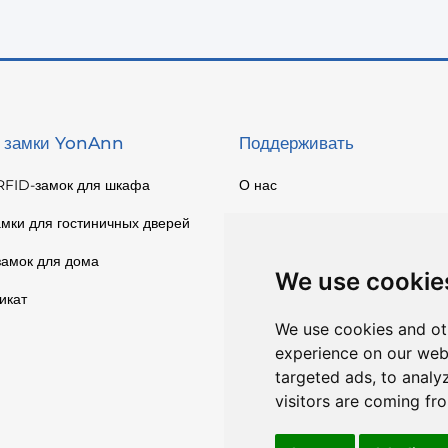
 замки YonAnn
Поддерживать
RFID-замок для шкафа
О нас
мки для гостиничных дверей
Связаться с нами
амок для дома
Быстрая расценка
We use cookie
икат
Каталог
We use cookies and ot
experience on our web
targeted ads, to analy
visitors are coming fr