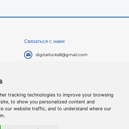
Связаться с нами
digitallocks8@gmail.com
+86 20 82021715
+86 18688201470(WhatsApp)
s
Этаж 4, корпус 1, 1-я
промышленная дорога Танся,
her tracking technologies to improve your browsing
Шантяньтан, Яотянь, Синьтан,
site, to show you personalized content and
Цзэнчэн, ГЗ, Китай
ze our website traffic, and to understand where our
om.