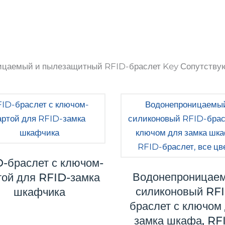
ицаемый и пылезащитный RFID-браслет Key Сопутству
-браслет с ключом-
Водонепроницае
той для RFID-замка
силиконовый RF
шкафчика
браслет с ключом
замка шкафа, RF