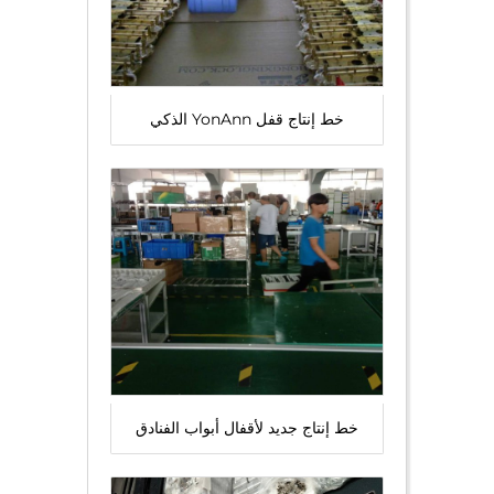
خط إنتاج قفل YonAnn الذكي
خط إنتاج جديد لأقفال أبواب الفنادق