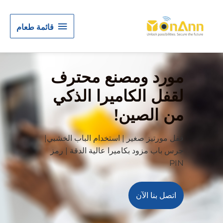
قائمة
قائمة طعام
طعام
مورد ومصنع محترف
لقفل الكاميرا الذكي
من الصين!
قفل مورتيز صغير | استخدام الباب الخشبي
|
جرس باب مزود بكاميرا عالية الدقة | رمز
PIN
اتصل بنا الآن