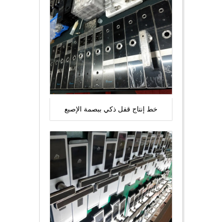
خط إنتاج قفل ذكي ببصمة الإصبع