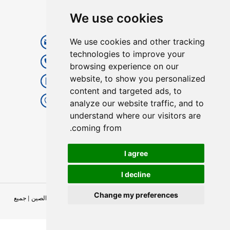
We use cookies
اتصل بنا
We use cookies and other tracking
digitallocks8@gmail.com
technologies to improve your
+86 20 82021715
browsing experience on our
website, to show you personalized
+86 18688201470(واتساب)
content and targeted ads, to
الطابق 4، المبنى 1، طريق Tangxia
analyze our website traffic, and to
الصناعي الأول، Shangtiantang،
understand where our visitors are
Yaotian، Xintang، Zengcheng، GZ،
coming from.
الصين
I agree
I decline
Change my preferences
جميع الحقوق محفوظة © 2026 يونان
صانع ومورد الأقفال الذكية في الصين
| جميع
الحقوق محفوظة.
Arabic
تحديث تفضيلات ملفات تعريف الارتباط